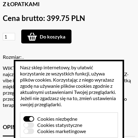
Z ŁOPATKAMI
Cena brutto: 399.75 PLN
Do koszyka
Rozmiar: .
Nasz sklep internetowy, by ułatwić
WIKTOR- zestaw wibratorów logopedycznych to dwa
korzystanie ze wszystkich funkcji, używa
najczęściej stosowane w terapii logopedycznej wibratory: Z-
plików cookies
. Korzystając z niego wyrażasz
vibe i SQ pen z czterema szpatułkami- probe, preefer, łopatką
zgodę na używanie plików cookies zgodnie z
miękką i łopatką twardą w funkcjonalnym pudełeczku z
aktualnymi ustawieniami Twojej przeglądarki.
przegródkami.Praktyczny - przyda się w każdej szkole lub
Jeżeli nie zgadzasz się na to, zmień ustawienia
przedszkolu zarówno do kształcenia sensorycznego jak i do
swojej przeglądarki.
terapii rotacyzmu.
Cookies niezbędne
Cookies statystyczne
OPINIE KLIENTÓW
GPSR
Cookies marketingowe