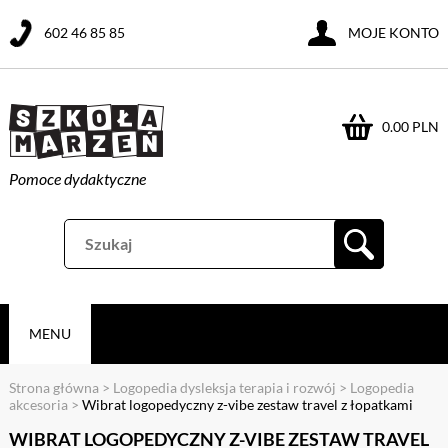
602 46 85 85
MOJE KONTO
0.00 PLN
Pomoce dydaktyczne
MENU
Strona główna
>
Logopedia dysleksja terapia i rozwój
>
Logopedia
akcesoria
>
Wibrat logopedyczny z-vibe zestaw travel z łopatkami
WIBRAT LOGOPEDYCZNY Z-VIBE ZESTAW TRAVEL