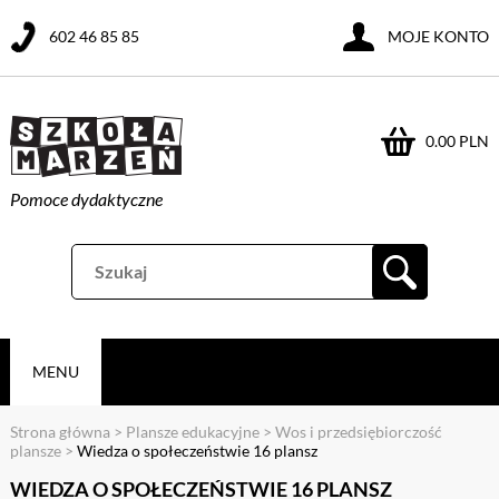
602 46 85 85
MOJE KONTO
0.00 PLN
Pomoce dydaktyczne
MENU
Strona główna
>
Plansze edukacyjne
>
Wos i przedsiębiorczość
plansze
>
Wiedza o społeczeństwie 16 plansz
WIEDZA O SPOŁECZEŃSTWIE 16 PLANSZ