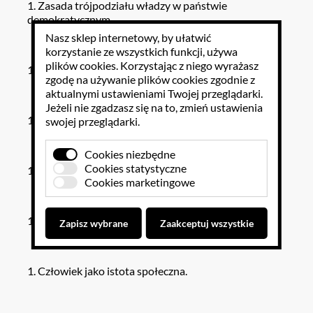
Zasada trójpodziału władzy w państwie
demokratycznym
Nasz sklep internetowy, by ułatwić
korzystanie ze wszystkich funkcji, używa
plików cookies
. Korzystając z niego wyrażasz
Konwencja o prawach dziecka.
zgodę na używanie plików cookies zgodnie z
aktualnymi ustawieniami Twojej przeglądarki.
Jeżeli nie zgadzasz się na to, zmień ustawienia
Sądownictwo.
swojej przeglądarki.
Cookies niezbędne
Cookies statystyczne
Organy kontroli państwowej i ochrony prawa.
Cookies marketingowe
Związki zawodowe.
Zapisz wybrane
Zaakceptuj wszystkie
Człowiek jako istota społeczna.