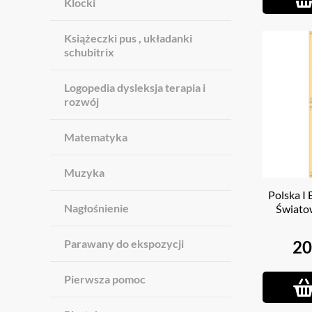
Klocki
Książeczki pus , układanki
schubitrix
Logopedia dysleksja terapia i
rozwój
Matematyka
Muzyka
Polska I 
Nagłośnienie
Światow
systemu
20
Parawany do ekspozycji
Pierwsza pomoc