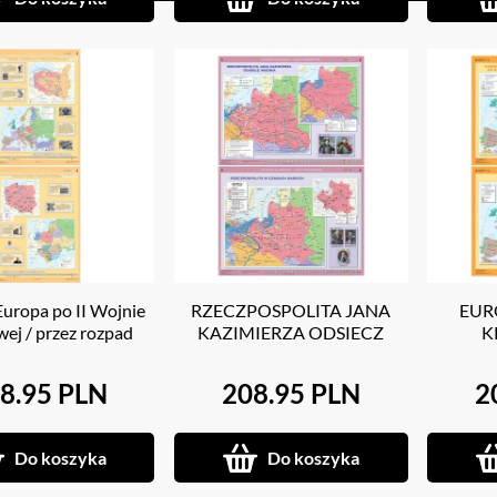
Europa po II Wojnie
RZECZPOSPOLITA JANA
EUR
ej / przez rozpad
KAZIMIERZA ODSIECZ
K
 komunistycznego
WIEDNIA/ RP W CZASACH
Z
SASKICH
NIEMI
8.95 PLN
208.95 PLN
2
WYB
Do koszyka
Do koszyka