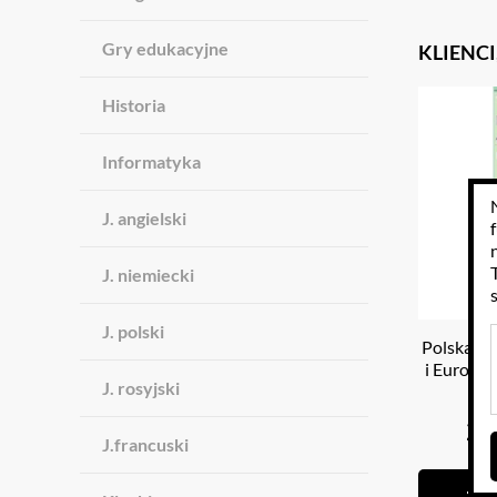
Gry edukacyjne
KLIENCI
Historia
Informatyka
J. angielski
J. niemiecki
J. polski
Polska i 
i Europa 
J. rosyjski
20
J.francuski