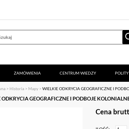
ZAMÓWIENIA
CENTRUM WIEDZY
POLIT
wna
>
Historia
>
Mapy
>
WIELKIE ODKRYCIA GEOGRAFICZNE I PODB
E ODKRYCIA GEOGRAFICZNE I PODBOJE KOLONIALN
Cena brutt
ILOŚĆ: