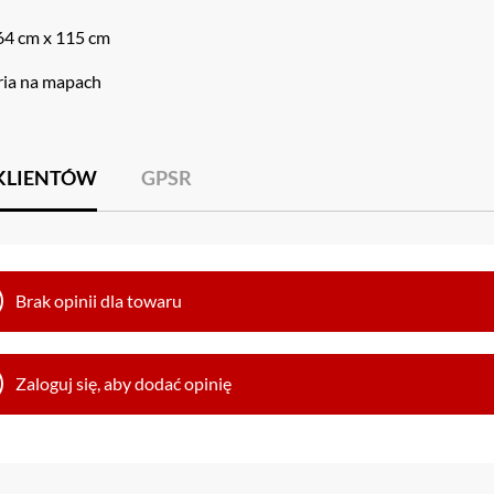
64 cm x 115 cm
ria na mapach
 KLIENTÓW
GPSR
Brak opinii dla towaru
Zaloguj się, aby dodać opinię