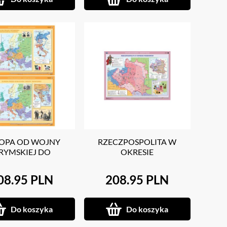
OPA OD WOJNY
RZECZPOSPOLITA W
RYMSKIEJ DO
OKRESIE
JEDNOCZENIA
ROZBIORÓW/PRÓBY
EC/EUROPA PRZED
NAPRAWY I ROZBIORY RP
08.95 PLN
208.95 PLN
UCHEM I WOJNY
ŚWIATOWEJ
Do koszyka
Do koszyka