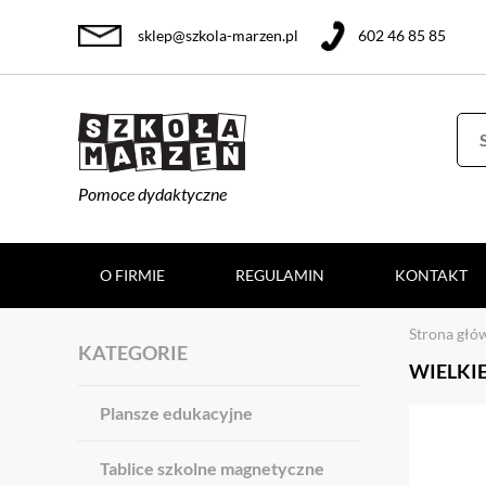
sklep@szkola-marzen.pl
602 46 85 85
Pomoce dydaktyczne
O FIRMIE
REGULAMIN
KONTAKT
Strona głó
KATEGORIE
WIELKI
Plansze edukacyjne
Tablice szkolne magnetyczne