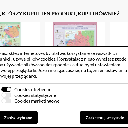
, KTÓRZY KUPILI TEN PRODUKT, KUPILI RÓWNIEŻ...
Nasz sklep internetowy, by ułatwić korzystanie ze wszystkich
funkcji, używa
plików cookies
. Korzystając z niego wyrażasz zgodę
na używanie plików cookies zgodnie z aktualnymi ustawieniami
Twojej przeglądarki. Jeżeli nie zgadzasz się na to, zmień ustawienia
swojej przeglądarki.
Cookies niezbędne
Litwa Jagiellonów/RP
Europa w XVII i XVIII
I Wojn
Cookies statystyczne
w okresie renesansu
wieku/Rzeczpospolita Obojga
Wersals
Cookies marketingowe
Narodów
8.95 PLN
208.95 PLN
2
Zapisz wybrane
Zaakceptuj wszystkie
Do koszyka
Do koszyka