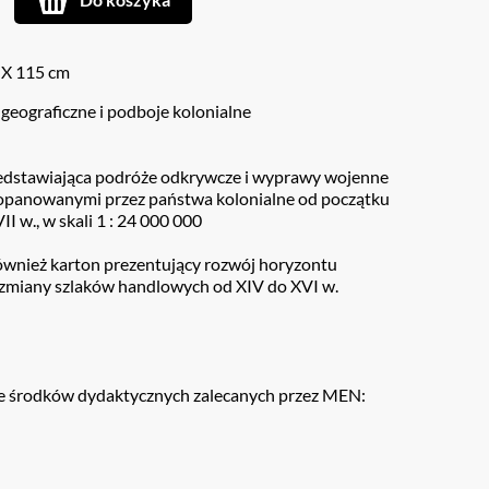
 X 115 cm
 geograficzne i podboje kolonialne
edstawiająca podróże odkrywcze i wyprawy wojenne
 opanowanymi przez państwa kolonialne od początku
I w., w skali 1 : 24 000 000
ównież karton prezentujący rozwój horyzontu
 zmiany szlaków handlowych od XIV do XVI w.
 środków dydaktycznych zalecanych przez MEN: