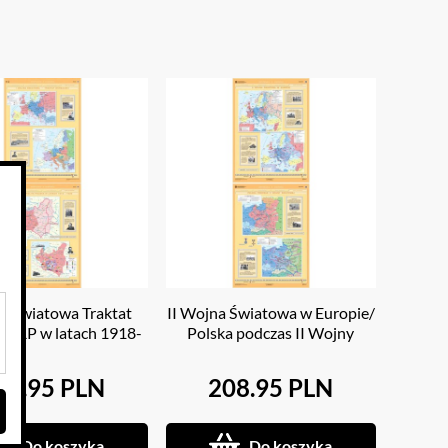
a Światowa Traktat
II Wojna Światowa w Europie/
ki/RP w latach 1918-
Polska podczas II Wojny
1939
Światowej
08.95 PLN
208.95 PLN
Do koszyka
Do koszyka