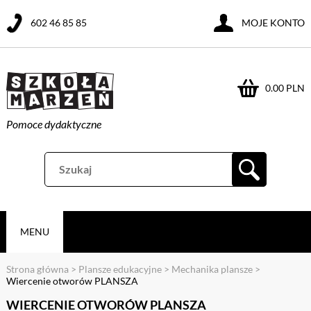
602 46 85 85
MOJE KONTO
0.00 PLN
Pomoce dydaktyczne
MENU
Strona główna
>
Plansze edukacyjne
>
Mechanika plansze
>
Wiercenie otworów PLANSZA
WIERCENIE OTWORÓW PLANSZA