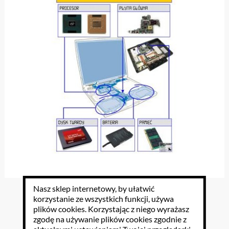
Nasz sklep internetowy, by ułatwić
Plansze Informatyka 29 szt do wyboru
korzystanie ze wszystkich funkcji, używa
plików cookies
. Korzystając z niego wyrażasz
zgodę na używanie plików cookies zgodnie z
38.13 PLN