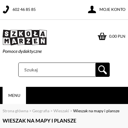
602 46 85 85
MOJE KONTO
0.00 PLN
Pomoce dydaktyczne
MENU
Strona główna
>
Geografia
>
Wieszaki
>
Wieszak na mapy i plansze
WIESZAK NA MAPY I PLANSZE