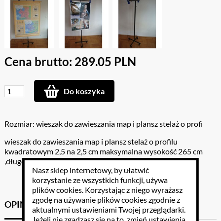
Cena brutto: 289.05 PLN
Do koszyka
Rozmiar: wieszak do zawieszania map i plansz stelaż o profi
wieszak do zawieszania map i plansz stelaż o profilu
kwadratowym 2,5 na 2,5 cm maksymalna wysokość 265 cm
,długość poprzecznego ramienia 65 cm
Nasz sklep internetowy, by ułatwić
korzystanie ze wszystkich funkcji, używa
plików cookies
. Korzystając z niego wyrażasz
zgodę na używanie plików cookies zgodnie z
OPINIE KLIENTÓW
GPSR
aktualnymi ustawieniami Twojej przeglądarki.
Jeżeli nie zgadzasz się na to, zmień ustawienia