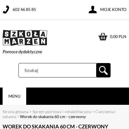
602 46 85 85
MOJE KONTO
0.00 PLN
Pomoce dydaktyczne
MENU
Strona główna
>
Sprzęt sportowy i rehabilitacyjny
>
Ćwiczenia i
zabawa
>
Worek do skakania 60 cm - czerwony
WOREK DO SKAKANIA 60 CM - CZERWONY