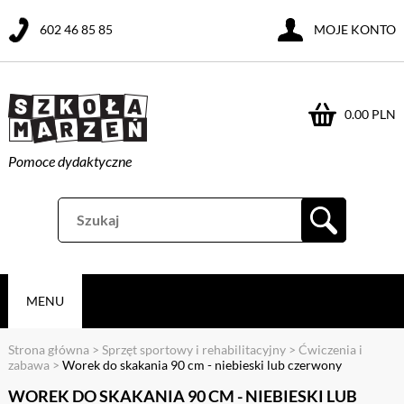
602 46 85 85
MOJE KONTO
0.00 PLN
Pomoce dydaktyczne
MENU
Strona główna
>
Sprzęt sportowy i rehabilitacyjny
>
Ćwiczenia i
zabawa
>
Worek do skakania 90 cm - niebieski lub czerwony
WOREK DO SKAKANIA 90 CM - NIEBIESKI LUB