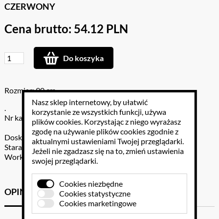
CZERWONY
Cena brutto: 54.12 PLN
Do koszyka
Rozmiar: 90 cm
Nasz sklep internetowy, by ułatwić
.
korzystanie ze wszystkich funkcji, używa
Nr katalogowy: 360-8716
plików cookies
. Korzystając z niego wyrażasz
zgodę na używanie plików cookies zgodnie z
Doskonały do zabaw drużynowych i ćwiczeń równowagi.
aktualnymi ustawieniami Twojej przeglądarki.
Starannie wykonany z trwałego materiału (100% nylonu).
Jeżeli nie zgadzasz się na to, zmień ustawienia
Worki dostępne w 2 rozmiarach i 2 kolorach.
swojej przeglądarki.
Cookies niezbędne
OPINIE KLIENTÓW
GPSR
Cookies statystyczne
Cookies marketingowe