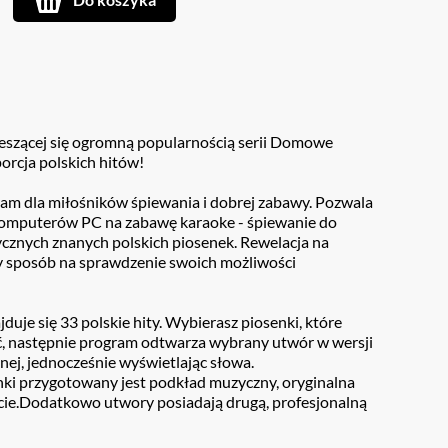
ieszącej się ogromną popularnością serii Domowe
orcja polskich hitów!
am dla miłośników śpiewania i dobrej zabawy. Pozwala
mputerów PC na zabawę karaoke - śpiewanie do
znych znanych polskich piosenek. Rewelacja na
y sposób na sprawdzenie swoich możliwości
uje się 33 polskie hity. Wybierasz piosenki, które
ć, następnie program odtwarza wybrany utwór w wersji
lnej, jednocześnie wyświetlając słowa.
nki przygotowany jest podkład muzyczny, oryginalna
cie.Dodatkowo utwory posiadają drugą, profesjonalną