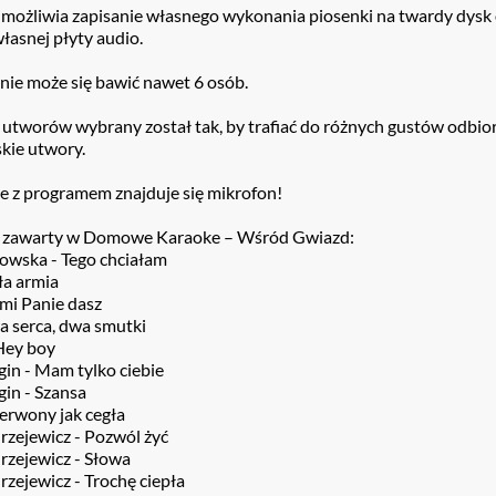
możliwia zapisanie własnego wykonania piosenki na twardy dysk 
łasnej płyty audio.
nie może się bawić nawet 6 osób.
utworów wybrany został tak, by trafiać do różnych gustów odbior
kie utwory.
e z programem znajduje się mikrofon!
 zawarty w Domowe Karaoke – Wśród Gwiazd:
owska - Tego chciałam
ła armia
mi Panie dasz
a serca, dwa smutki
 Hey boy
gin - Mam tylko ciebie
gin - Szansa
erwony jak cegła
rzejewicz - Pozwól żyć
rzejewicz - Słowa
zejewicz - Trochę ciepła