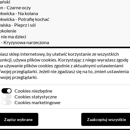
ański
fin - Czarne oczy
ekwicka - Na kolana
kwicka - Potrafię kochać
lska - Pieprz i sól
okolenie
 nie ma dzieci
 - Kryzysowa narzeczona
odka - Miał być ślub
rzwi
Nasz sklep internetowy, by ułatwić korzystanie ze wszystkich
 - Tak... tak... to ja
funkcji, używa
plików cookies
. Korzystając z niego wyrażasz zgodę
amknięty - Party
na używanie plików cookies zgodnie z aktualnymi ustawieniami
e - Nasz Disneyland
Twojej przeglądarki. Jeżeli nie zgadzasz się na to, zmień ustawienia
 - Kilka prostych prawd
swojej przeglądarki.
anda - Hi-Fi
 zawsze i na wieczność
Cookies niezbędne
Wodecki - Chałupy welcome to
Cookies statystyczne
raoke Band - Bal na Gnojnej
Cookies marketingowe
raoke Band - Biały miś
raoke Band - Jadą wozy kolorowe
raoke Band - Przepijemy naszej babci
Zapisz wybrane
Zaakceptuj wszystkie
raoke Band - Przybyli ułani