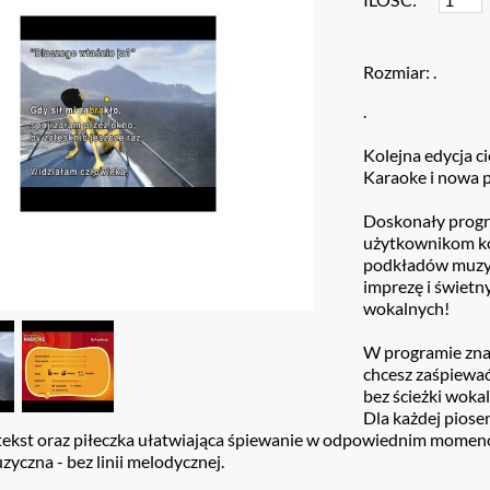
Rozmiar: .
.
Kolejna edycja c
Karaoke i nowa p
Doskonały progr
użytkownikom ko
podkładów muzyc
imprezę i świetn
wokalnych!
W programie znajd
chcesz zaśpiewa
bez ścieżki woka
Dla każdej piose
 tekst oraz piłeczka ułatwiająca śpiewanie w odpowiednim momen
zyczna - bez linii melodycznej.