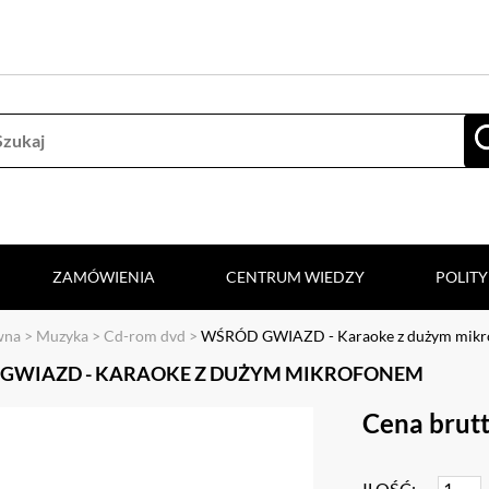
ZAMÓWIENIA
CENTRUM WIEDZY
POLIT
wna
>
Muzyka
>
Cd-rom dvd
>
WŚRÓD GWIAZD - Karaoke z dużym mik
GWIAZD - KARAOKE Z DUŻYM MIKROFONEM
Cena brutt
ILOŚĆ: