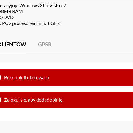
eracyjny: Windows XP / Vista / 7
128MB RAM
CD/DVD
 PC z procesorem min. 1 GHz
 KLIENTÓW
GPSR
Brak opinii dla towaru
Zaloguj się, aby dodać opinię