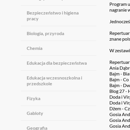
Program u
nagranie w
Bezpieczeństwo i higiena
pracy
Jednocześ
Repertuar 
Biologia, przyroda
znane pols
Chemia
W zestawi
Repertuar
Edukacja dla bezpieczeństwa
Ania Dąbr
Bajm - Bia
Edukacja wczesnoszkolna i
Bajm - Co 
przedszkole
Bajm - Dw
Blog 27 -
Doda i Vir
Fizyka
Doda i Vir
Dżem - Cz
Gabloty
Gosia And
Gosia And
Gosia Andr
Geografia