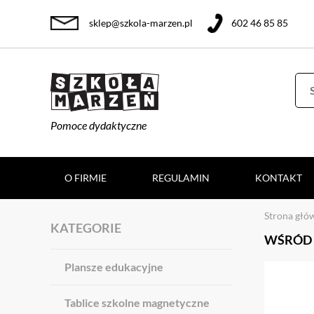
sklep@szkola-marzen.pl
602 46 85 85
Pomoce dydaktyczne
O FIRMIE
REGULAMIN
KONTAKT
Strona głó
KATEGORIE
WŚRÓD 
Plansze edukacyjne
Tablice szkolne magnetyczne