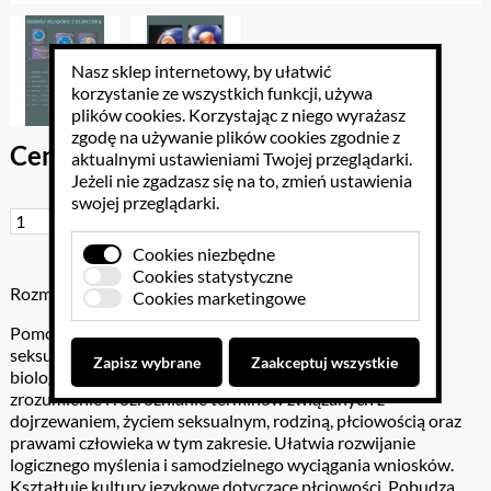
Nasz sklep internetowy, by ułatwić
korzystanie ze wszystkich funkcji, używa
plików cookies
. Korzystając z niego wyrażasz
zgodę na używanie plików cookies zgodnie z
Cena brutto: 489.54 PLN
aktualnymi ustawieniami Twojej przeglądarki.
Jeżeli nie zgadzasz się na to, zmień ustawienia
swojej przeglądarki.
Do koszyka
Cookies niezbędne
Cookies statystyczne
Rozmiar: 50 cm na 70 cm
Cookies marketingowe
Pomoc została opracowana do zajęć z wychowania
seksualnego. Może być również wykorzystana na lekcjach
Zapisz wybrane
Zaakceptuj wszystkie
biologii i godzinach wychowawczych. Pozwala na szersze
zrozumienie i rozróżnianie terminów związanych z
dojrzewaniem, życiem seksualnym, rodziną, płciowością oraz
prawami człowieka w tym zakresie. Ułatwia rozwijanie
logicznego myślenia i samodzielnego wyciągania wniosków.
Kształtuje kultury językowe dotyczące płciowości. Pobudza