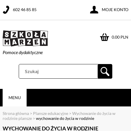
602 46 85 85
MOJE KONTO
0.00 PLN
Pomoce dydaktyczne
MENU
Strona główna
>
Plansze edukacyjne
>
Wychowanie do życia w
rodzinie plansze
>
wychowanie do życia w rodzinie
WYCHOWANIE DO ŻYCIA W RODZINIE