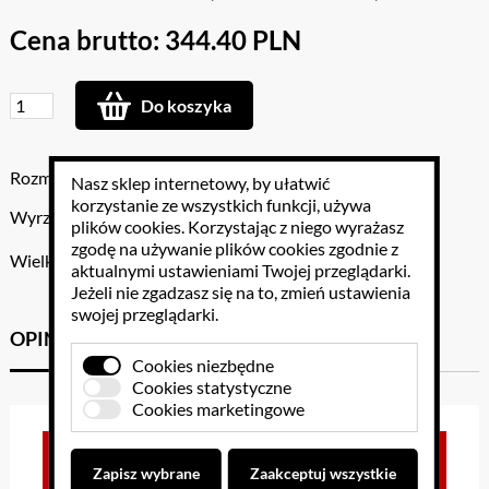
Cena brutto: 344.40 PLN
Do koszyka
Rozmiar: 30 x 20cm
Nasz sklep internetowy, by ułatwić
korzystanie ze wszystkich funkcji, używa
Wyrzutnia kul - przyrząd demonstracyjny.
plików cookies
. Korzystając z niego wyrażasz
zgodę na używanie plików cookies zgodnie z
Wielkość: 30 x 20cm
aktualnymi ustawieniami Twojej przeglądarki.
Jeżeli nie zgadzasz się na to, zmień ustawienia
swojej przeglądarki.
OPINIE KLIENTÓW
GPSR
Cookies niezbędne
Cookies statystyczne
Cookies marketingowe
Brak opinii dla towaru
Zapisz wybrane
Zaakceptuj wszystkie