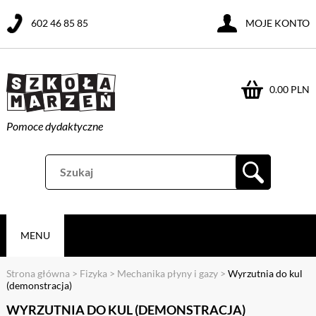
602 46 85 85
MOJE KONTO
0.00 PLN
Pomoce dydaktyczne
MENU
Strona główna
>
Fizyka
>
Mechanika płyny i gazy
>
Wyrzutnia do kul
(demonstracja)
WYRZUTNIA DO KUL (DEMONSTRACJA)