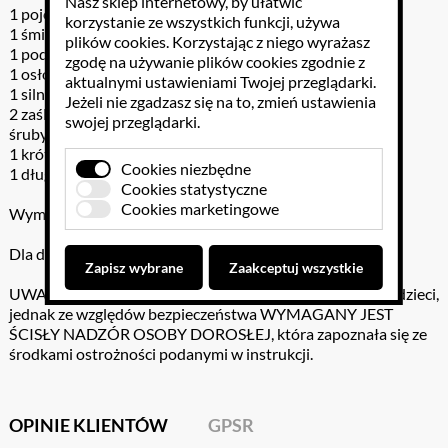
Nasz sklep internetowy, by ułatwić
1 pojemnik na baterie z osłoną
korzystanie ze wszystkich funkcji, używa
1 śmigło
plików cookies
. Korzystając z niego wyrażasz
1 podstawka silniczka
zgodę na używanie plików cookies zgodnie z
1 osłona silniczka
aktualnymi ustawieniami Twojej przeglądarki.
1 silniczek
Jeżeli nie zgadzasz się na to, zmień ustawienia
2 zaślepki
swojej przeglądarki.
śruby
1 krótka oś
Cookies niezbędne
1 długa oś
Cookies statystyczne
Cookies marketingowe
Wymiary pudełka 16,5x23,5x6 cm
Dla dzieci powyżej 8 lat
Zapisz wybrane
Zaakceptuj wszystkie
UWAGA: Zestaw jest w wysokim stopniu bezpieczny dla dzieci,
jednak ze względów bezpieczeństwa WYMAGANY JEST
ŚCISŁY NADZÓR OSOBY DOROSŁEJ, która zapoznała się ze
środkami ostrożności podanymi w instrukcji.
OPINIE KLIENTÓW
GPSR