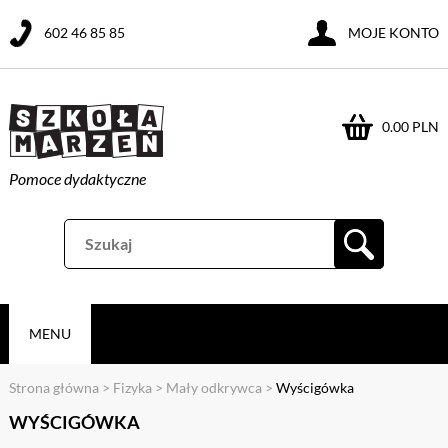
602 46 85 85
MOJE KONTO
0.00 PLN
Pomoce dydaktyczne
MENU
Strona główna
>
Fizyka
>
Mały odkrywca
>
Wyścigówka
WYŚCIGÓWKA