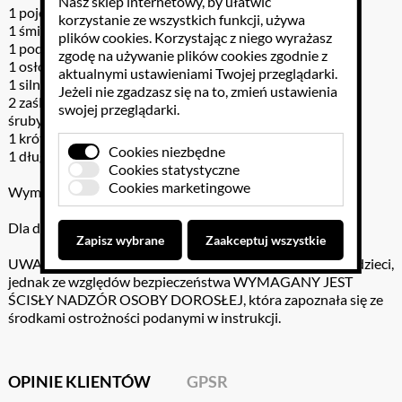
Nasz sklep internetowy, by ułatwić
1 pojemnik na baterie z osłoną
korzystanie ze wszystkich funkcji, używa
1 śmigło
plików cookies
. Korzystając z niego wyrażasz
1 podstawka silniczka
zgodę na używanie plików cookies zgodnie z
1 osłona silniczka
aktualnymi ustawieniami Twojej przeglądarki.
1 silniczek
Jeżeli nie zgadzasz się na to, zmień ustawienia
2 zaślepki
swojej przeglądarki.
śruby
1 krótka oś
Cookies niezbędne
1 długa oś
Cookies statystyczne
Cookies marketingowe
Wymiary pudełka 16,5x23,5x6 cm
Dla dzieci powyżej 8 lat
Zapisz wybrane
Zaakceptuj wszystkie
UWAGA: Zestaw jest w wysokim stopniu bezpieczny dla dzieci,
jednak ze względów bezpieczeństwa WYMAGANY JEST
ŚCISŁY NADZÓR OSOBY DOROSŁEJ, która zapoznała się ze
środkami ostrożności podanymi w instrukcji.
OPINIE KLIENTÓW
GPSR