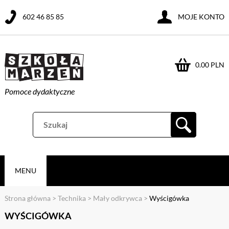
602 46 85 85
MOJE KONTO
0.00 PLN
Pomoce dydaktyczne
MENU
Strona główna
>
Technika
>
Mały odkrywca
>
Wyścigówka
WYŚCIGÓWKA