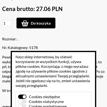
Cena brutto: 27.06 PLN
Do koszyka
Rozmiar: .
Nr. Katalogowy: 5178
Nasz sklep internetowy, by ułatwić
Pewien Smok, sympatyczny, proszę miłych gości Cały czas
korzystanie ze wszystkich funkcji, używa
wykonywał przeróżne czynności – A to wchodził, to biegał, to
plików cookies
. Korzystając z niego wyrażasz
pił, to znów pływał, Czasem siedział, spał sobie, lub wprost
zgodę na używanie plików cookies zgodnie z
odpoczywał. Po co robił to wszystko? Ktoś zapytać może. Po co
aktualnymi ustawieniami Twojej przeglądarki.
biegał i pływał, gdy zimno na dworze? Ano, po to to robił, moje
Jeżeli nie zgadzasz się na to, zmień ustawienia
małe smyki, By Wam właśnie umilić naukę gramatyki!
swojej przeglądarki.
W środku układanki 24 śmieszne wierszyki!
Cookies niezbędne
Cookies statystyczne
Cookies marketingowe