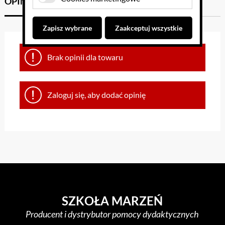
OPINIE KLIENTÓW
GPSR
Zapisz wybrane
Zaakceptuj wszystkie
Brak opinii dla towaru
Zaloguj się, aby dodać opinię
SZKOŁA MARZEŃ
Producent i dystrybutor pomocy dydaktycznych