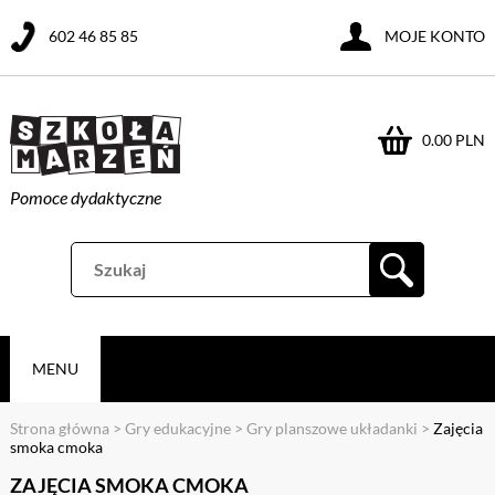
602 46 85 85
MOJE KONTO
0.00 PLN
Pomoce dydaktyczne
MENU
Strona główna
>
Gry edukacyjne
>
Gry planszowe układanki
>
Zajęcia
smoka cmoka
ZAJĘCIA SMOKA CMOKA