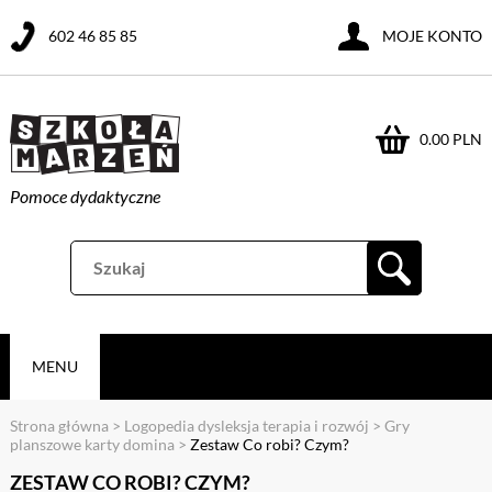
602 46 85 85
MOJE KONTO
0.00 PLN
Pomoce dydaktyczne
MENU
Strona główna
>
Logopedia dysleksja terapia i rozwój
>
Gry
planszowe karty domina
>
Zestaw Co robi? Czym?
ZESTAW CO ROBI? CZYM?