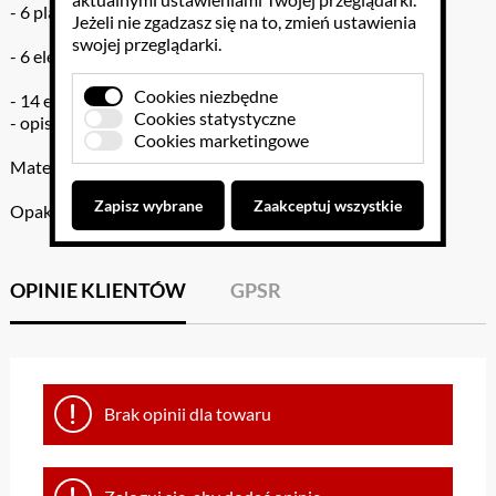
- 6 plansz
Jeżeli nie zgadzasz się na to, zmień ustawienia
swojej przeglądarki.
- 6 elementów obrazkowych
Cookies niezbędne
- 14 etykietek opisowych
Cookies statystyczne
- opis przykładowych ćwiczeń
Cookies marketingowe
Materiał: tektura
Zapisz wybrane
Zaakceptuj wszystkie
Opakowanie: woreczek + pudełko tekturowe
OPINIE KLIENTÓW
GPSR
Brak opinii dla towaru