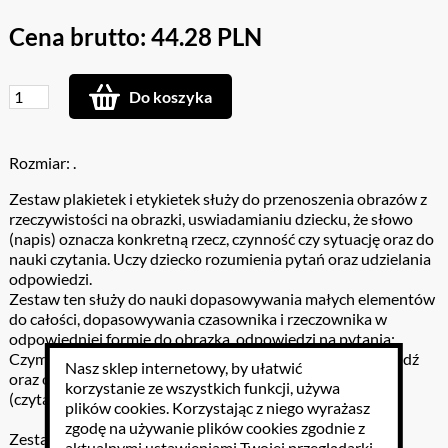
Cena brutto: 44.28 PLN
Do koszyka
Rozmiar: .
Zestaw plakietek i etykietek służy do przenoszenia obrazów z
rzeczywistości na obrazki, uswiadamianiu dziecku, że słowo
(napis) oznacza konkretną rzecz, czynność czy sytuację oraz do
nauki czytania. Uczy dziecko rozumienia pytań oraz udzielania
odpowiedzi.
Zestaw ten służy do nauki dopasowywania małych elementów
do całości, dopasowywania czasownika i rzeczownika w
odpowiedniej formie do obrazka, odpowiedzi na pytania:
Czym.....? Co robi.....?, przez podanie etykietek lub wypowiedź
Nasz sklep internetowy, by ułatwić
oraz czytanie pełnymi wyrazami zdań dwuwyrazowych
korzystanie ze wszystkich funkcji, używa
(czytanie globalne).
plików cookies
. Korzystając z niego wyrażasz
zgodę na używanie plików cookies zgodnie z
Zestaw zawiera:
aktualnymi ustawieniami Twojej przeglądarki.