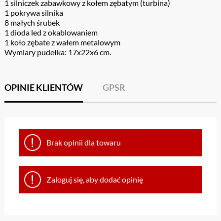
1 silniczek zabawkowy z kołem zębatym (turbina)
1 pokrywa silnika
8 małych śrubek
1 dioda led z okablowaniem
1 koło zębate z wałem metalowym
Wymiary pudełka: 17x22x6 cm.
OPINIE KLIENTÓW
GPSR
Brak opinii dla towaru
Zaloguj się, aby dodać opinię