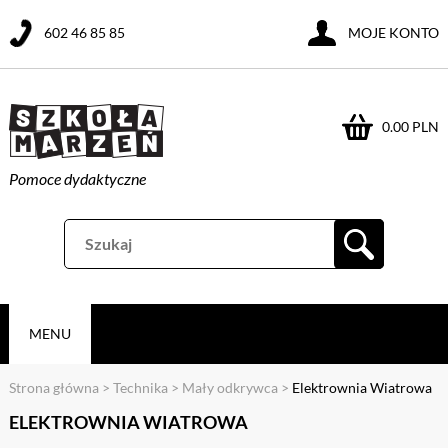
602 46 85 85
MOJE KONTO
0.00 PLN
Pomoce dydaktyczne
MENU
Strona główna
>
Technika
>
Mały odkrywca
>
Elektrownia Wiatrowa
ELEKTROWNIA WIATROWA