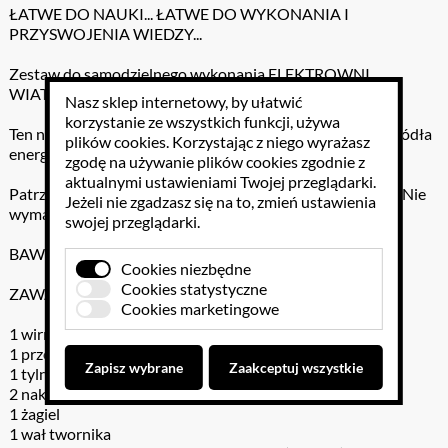
ŁATWE DO NAUKI... ŁATWE DO WYKONANIA I
PRZYSWOJENIA WIEDZY...
Zestaw do samodzielnego wykonania ELEKTROWNI
WIATROWEJ.
Nasz sklep internetowy, by ułatwić
korzystanie ze wszystkich funkcji, używa
Ten niesamowity zestaw pozwoli Ci poznać odnawialne źródła
plików cookies
. Korzystając z niego wyrażasz
energii.
zgodę na używanie plików cookies zgodnie z
aktualnymi ustawieniami Twojej przeglądarki.
Patrz, jak dioda zapala się dzięki darmowej energii wiatru. Nie
Jeżeli nie zgadzasz się na to, zmień ustawienia
wymaga baterii!
swojej przeglądarki.
BAW SIĘ I UCZ JEDNOCZEŚNIE!
Cookies niezbędne
Cookies statystyczne
ZAWARTOŚĆ:
Cookies marketingowe
1 wirnik
1 przednia obudowa
Zapisz wybrane
Zaakceptuj wszystkie
1 tylna obudowa
2 nakrętki na śrubę
1 żagiel
1 wał twornika