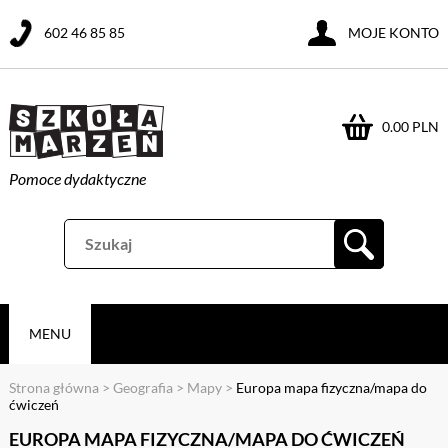
602 46 85 85
MOJE KONTO
0.00 PLN
Pomoce dydaktyczne
MENU
Strona główna
>
Geografia
>
Mapy
>
Europa mapa fizyczna/mapa do
ćwiczeń
EUROPA MAPA FIZYCZNA/MAPA DO ĆWICZEŃ