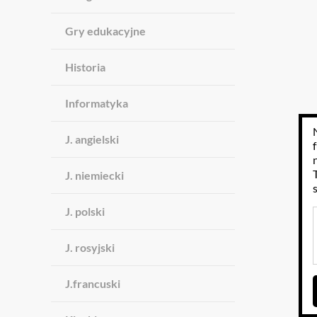
Gry edukacyjne
Historia
Informatyka
J. angielski
J. niemiecki
J. polski
J. rosyjski
J.francuski