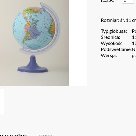
Rozmiar: śr. 11 c
Typ globusa:
P
Średnica:
1
Wysokość:
1
Podświetlanie:
N
Wersja:
p