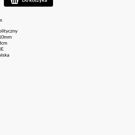
m
olityczny
10mm
8cm
IE
olska