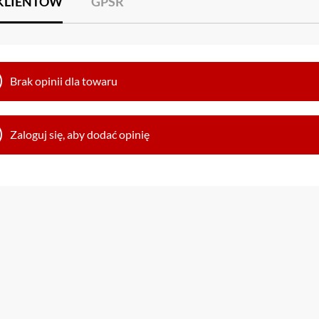
 KLIENTÓW
GPSR
Brak opinii dla towaru
Zaloguj się, aby dodać opinię