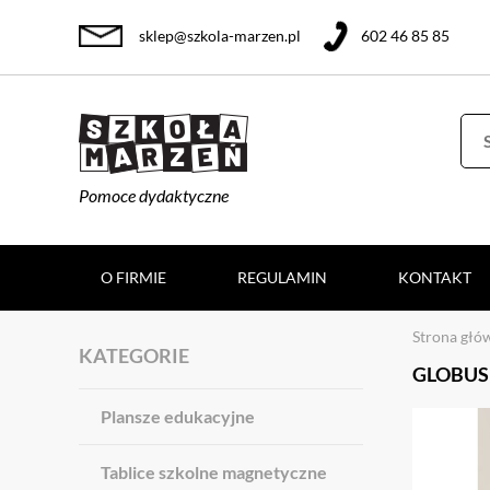
sklep@szkola-marzen.pl
602 46 85 85
Pomoce dydaktyczne
O FIRMIE
REGULAMIN
KONTAKT
Strona głó
KATEGORIE
GLOBUS
Plansze edukacyjne
Tablice szkolne magnetyczne