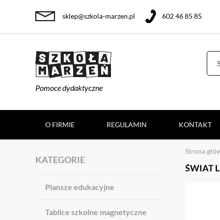
sklep@szkola-marzen.pl
602 46 85 85
Pomoce dydaktyczne
O FIRMIE
REGULAMIN
KONTAKT
Strona głó
KATEGORIE
ŚWIAT 
Plansze edukacyjne
Tablice szkolne magnetyczne