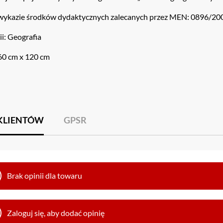
ykazie środków dydaktycznych zalecanych przez MEN: 0896/20
i: Geografia
60 cm x 120 cm
 KLIENTÓW
GPSR
Brak opinii dla towaru
Zaloguj się, aby dodać opinię