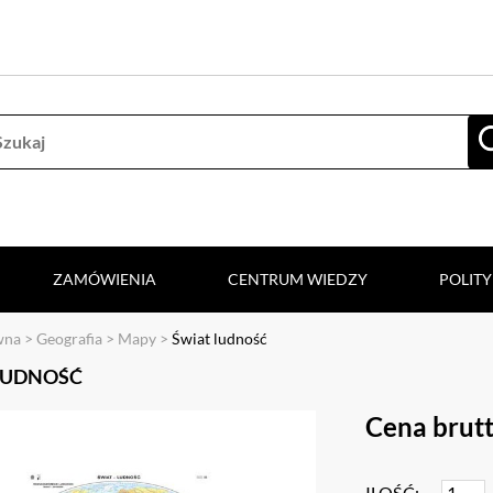
ZAMÓWIENIA
CENTRUM WIEDZY
POLIT
wna
>
Geografia
>
Mapy
>
Świat ludność
LUDNOŚĆ
Cena brutt
ILOŚĆ: