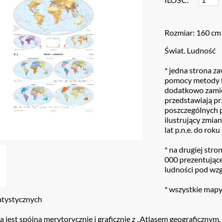
Rozmiar: 160 cm
Świat. Ludność
* jedna strona z
pomocy metody k
dodatkowo zamie
przedstawiają pr
poszczególnych 
ilustrujący zmian
lat p.n.e. do rok
* na drugiej str
000 prezentujące
ludności pod wzg
* wszystkie map
atystycznych
ja jest spójna merytorycznie i graficznie z „Atlasem geograficznym.