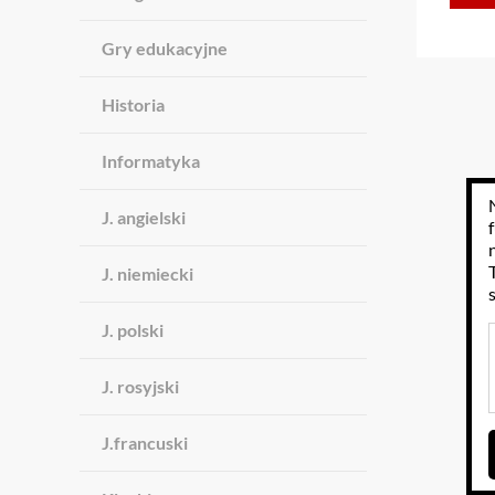
Gry edukacyjne
Historia
Informatyka
J. angielski
J. niemiecki
J. polski
J. rosyjski
J.francuski