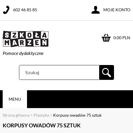
602 46 85 85
MOJE KONTO
0.00 PLN
Pomoce dydaktyczne
MENU
Strona główna
>
Plastyka
>
Korpusy owadów 75 sztuk
KORPUSY OWADÓW 75 SZTUK