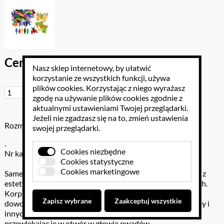
Cena brutto: 34.44 PLN
Nasz sklep internetowy, by ułatwić
korzystanie ze wszystkich funkcji, używa
plików cookies
. Korzystając z niego wyrażasz
Do koszyka
zgodę na używanie plików cookies zgodnie z
aktualnymi ustawieniami Twojej przeglądarki.
Jeżeli nie zgadzasz się na to, zmień ustawienia
Rozmiar: W opisie
swojej przeglądarki.
.
Cookies niezbędne
Nr katalogowy: 300-5201
Cookies statystyczne
Cookies marketingowe
Samemu wykreować świat kolorowych owadów! Korpusy z
estetycznego tworzywa w 4 różnych kształtach i 9 kolorach.
Korpusy posiadają nacięcia do przeciągnięcia skrzydełek z
Zapisz wybrane
Zaakceptuj wszystkie
dowolnego materiału: papieru transparentnego, folii, krepy i
innych. Czułki można wykonać z drucików kreatywnych,
przewlekając je w otwór w głowie owadów.