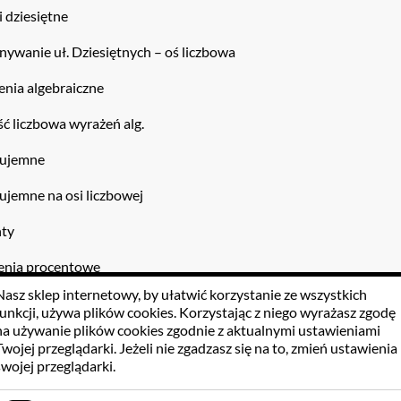
 dziesiętne
nywanie uł. Dziesiętnych – oś liczbowa
enia algebraiczne
ć liczbowa wyrażeń alg.
y ujemne
 ujemne na osi liczbowej
nty
zenia procentowe
Nasz sklep internetowy, by ułatwić korzystanie ze wszystkich
okątny układ współrzędnych
funkcji, używa
plików cookies
. Korzystając z niego wyrażasz zgodę
na używanie plików cookies zgodnie z aktualnymi ustawieniami
orządkowania
Twojej przeglądarki. Jeżeli nie zgadzasz się na to, zmień ustawienia
swojej przeglądarki.
am obrazkowy