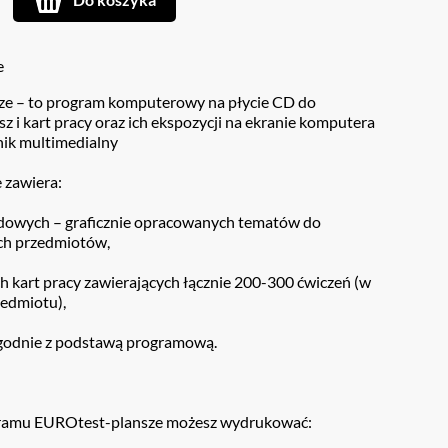
e
e – to program komputerowy na płycie CD do
z i kart pracy oraz ich ekspozycji na ekranie komputera
nik multimedialny
 zawiera:
ądowych – graficznie opracowanych tematów do
ech przedmiotów,
h kart pracy zawierających łącznie 200-300 ćwiczeń (w
zedmiotu),
odnie z podstawą programową.
ramu EUROtest-plansze możesz wydrukować: