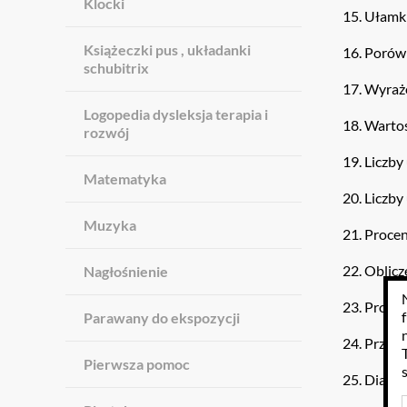
Klocki
15. Ułamki
Książeczki pus , układanki
16. Porów
schubitrix
17. Wyraż
Logopedia dysleksja terapia i
18. Wartoś
rozwój
19. Liczb
Matematyka
20. Liczby
Muzyka
21. Proce
22. Oblic
Nagłośnienie
23. Prost
Parawany do ekspozycji
24. Przyp
Pierwsza pomoc
25. Diagr