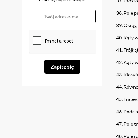
37. Prosto
38. Pole p
39. Okrąg 
40. Kąty w
41. Trójką
42. Kąty w
43. Klasyf
44. Równo
45. Trapez 
46. Podzi
47. Pole t
48. Pole 