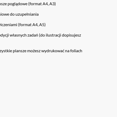
nsze poglądowe (format A4, A3)
niowe do uzupełniania
wiczeniami (format A4, A5)
edycji własnych zadań (do ilustracji dopisujesz
szystkie plansze możesz wydrukować na foliach