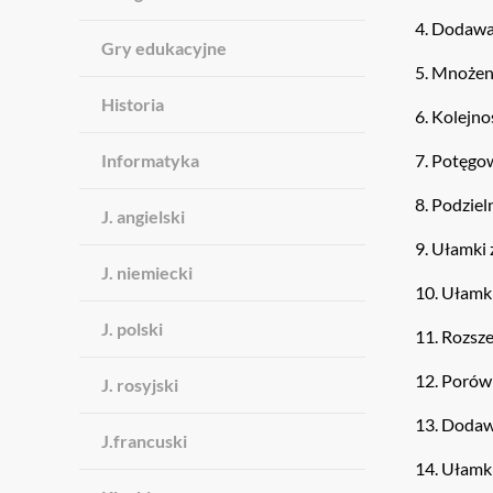
4. Dodawan
Gry edukacyjne
5. Mnożeni
Historia
6. Kolejn
Informatyka
7. Potęgo
8. Podziel
J. angielski
9. Ułamki
J. niemiecki
10. Ułamki
J. polski
11. Rozsz
12. Poró
J. rosyjski
13. Dodaw
J.francuski
14. Ułamki