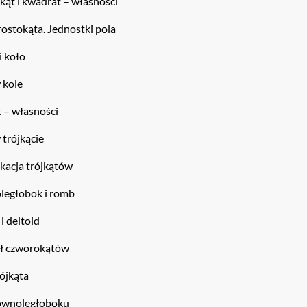
kąt i kwadrat – własności
rostokąta. Jednostki pola
i koło
 kole
t – własności
 trójkącie
ikacja trójkątów
ległobok i romb
i deltoid
ał czworokątów
rójkąta
równoległoboku