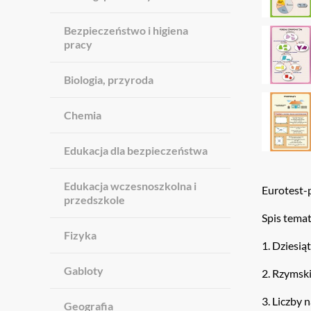
Bezpieczeństwo i higiena
pracy
Biologia, przyroda
Chemia
Edukacja dla bezpieczeństwa
Edukacja wczesnoszkolna i
Eurotest-p
przedszkole
Spis tema
Fizyka
1. Dziesi
Gabloty
2. Rzymski
3. Liczby 
Geografia