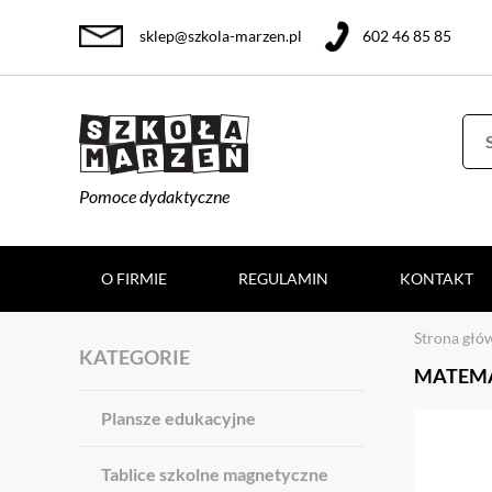
sklep@szkola-marzen.pl
602 46 85 85
Pomoce dydaktyczne
O FIRMIE
REGULAMIN
KONTAKT
Strona głó
KATEGORIE
MATEMA
Plansze edukacyjne
Tablice szkolne magnetyczne