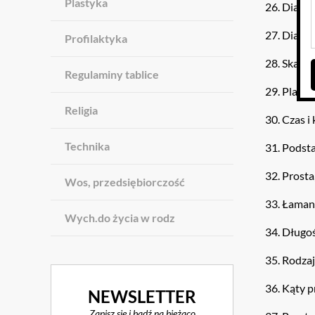
Plastyka
26. Diagr
27. Diagr
Profilaktyka
28. Skala
Regulaminy tablice
29. Plan
Religia
30. Czas i
Technika
31. Podst
32. Prosta
Wos, przedsiębiorczość
33. Łama
Wych.do życia w rodz
34. Długoś
35. Rodza
36. Kąty p
NEWSLETTER
Zapisz się i bądź na bieżąco