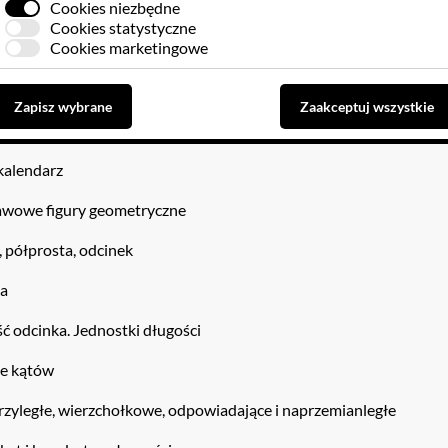
Cookies niezbędne
am słupkowy
Cookies statystyczne
Cookies marketingowe
am prostokątny i kołowy
Zapisz wybrane
Zaakceptuj wszystkie
 kalendarz
awowe figury geometryczne
, półprosta, odcinek
na
ć odcinka. Jednostki długości
je kątów
rzyległe, wierzchołkowe, odpowiadające i naprzemianległe