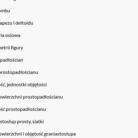
rombu
rapezu i deltoidu
ria osiowa
etrii figury
opadłościan
 prostopadłościanu
ść, jednostki objętości
powierzchni prostopadłościanu
ość prostopadłościanu
stosłup prosty, siatki
owierzchni i objętość graniastosłupa