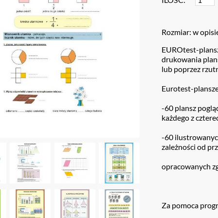
Rozmiar: w opisi
EUROtest-plansz
drukowania plans
lub poprzez rzut
Eurotest-plansze
-60 plansz pogl
każdego z czter
-60 ilustrowanyc
zależności od pr
opracowanych zg
Za pomoca prog