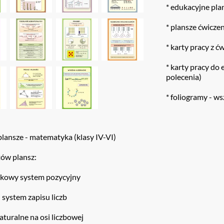
* edukacyjne pla
* plansze ćwicze
* karty pracy z ć
* karty pracy do 
polecenia)
* foliogramy - w
lansze - matematyka (klasy IV-VI)
tów plansz:
ątkowy system pozycyjny
 system zapisu liczb
naturalne na osi liczbowej