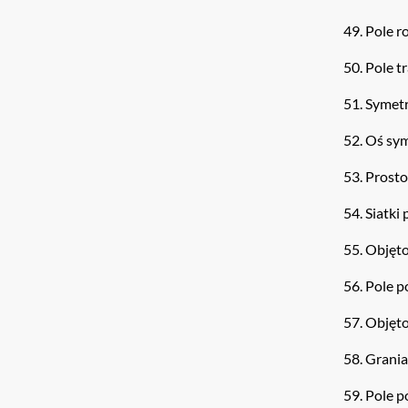
49. Pole 
50. Pole t
51. Symet
52. Oś sym
53. Prost
54. Siatki
55. Objęto
56. Pole 
57. Objęt
58. Grania
59. Pole p