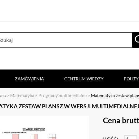
ZAMÓWIENIA
CENTRUM WIEDZY
POLIT
wna
>
Matematyka
>
Programy multimedialne
>
Matematyka zestaw plan
TYKA ZESTAW PLANSZ W WERSJI MULTIMEDIALNEJ 
Cena brutt
ILOŚĆ: