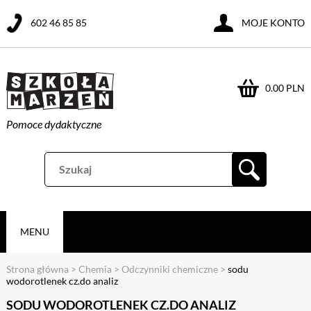
602 46 85 85
MOJE KONTO
0.00 PLN
Pomoce dydaktyczne
MENU
Strona główna
>
Chemia
>
Odczynniki chemiczne
>
sodu
wodorotlenek cz.do analiz
SODU WODOROTLENEK CZ.DO ANALIZ