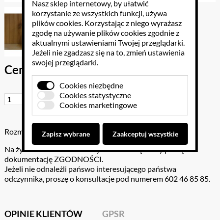
Nasz sklep internetowy, by ułatwić
korzystanie ze wszystkich funkcji, używa
plików cookies
. Korzystając z niego wyrażasz
zgodę na używanie plików cookies zgodnie z
aktualnymi ustawieniami Twojej przeglądarki.
Jeżeli nie zgadzasz się na to, zmień ustawienia
swojej przeglądarki.
Cena brutto: 21.96 PLN
Cookies niezbędne
Cookies statystyczne
Do koszyka
Cookies marketingowe
Rozmiar: 1kg
Zapisz wybrane
Zaakceptuj wszystkie
Na życzenie klienta do odczynników dołączamy pełną
dokumentację ZGODNOŚCI.
Jeżeli nie odnależli pańswo interesującego państwa
odczynnika, proszę o konsultacje pod numerem 602 46 85 85.
OPINIE KLIENTÓW
GPSR