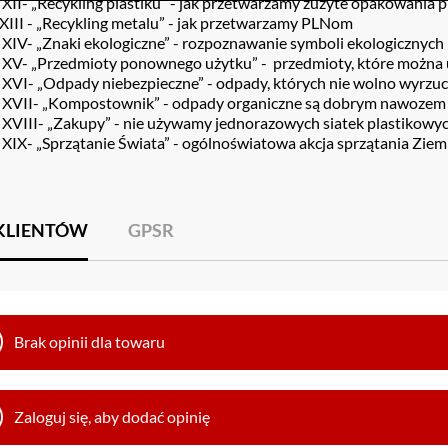
II- „Recykling plastiku” - jak przetwarzamy zużyte opakowania 
II - „Recykling metalu” - jak przetwarzamy PLNom
IV- „Znaki ekologiczne” - rozpoznawanie symboli ekologicznych
V- „Przedmioty ponownego użytku” - przedmioty, które można
VI- „Odpady niebezpieczne” - odpady, których nie wolno wyrzuca
VII- „Kompostownik” - odpady organiczne są dobrym nawozem
VIII- „Zakupy” - nie używamy jednorazowych siatek plastikowy
X- „Sprzątanie Świata” - ogólnoświatowa akcja sprzątania Ziemi 
 KLIENTÓW
GPSR
Brak opinii dla towaru
Zaloguj się, aby dodać opinię