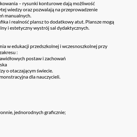
ukowania – rysunki konturowe dają możliwość
tej wiedzy oraz pozwalają na przeprowadzenie
eń manualnych.
ika i realność plansz to dodatkowy atut. Plansze mogą
lny i estetyczny wystrój sal dydaktycznych.
ia w edukacji przedszkolnej i wczesnoszkolnej przy
 zakresu :
rawidłowych postaw i zachowań
ska
zy o otaczającym świecie.
onstracyjna dla nauczycieli.
onnie, jednorodnych graficznie;