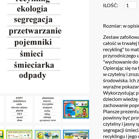
ILOŚĆ:
Rozmiar: w opisi
Zestaw zafoliowa
całość w trwałej
recykling" to ma
przyrodniczego 
"wychowanie do r
Opierając się na
w czytelny i zro
środowiska. Ich z
wyraźne pokazani
Wykorzystując p
dzieciom wiedzę 
zachowanie popr
Plansze prezent
powinny być pr
czytelny i jasny 
segregacji śmiec
recyklingu i jego