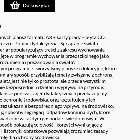
Do koszyka
e
nych plansz formatu A3 + karty pracy + płyta CD,
 teczce. Pomoc dydaktyczna "Sprzątanie świata -
teriał popularyzujący treści z zakresu wychowania
ujęte w programie wychowania przedszkolnego jako
ozumienia i poszanowania świata".
 tym programie stworzyliśmy plansze edukacyjne, które
zumiały sposób przybliżają tematy związane z ochroną
aletą jest nie tylko prostota, ale przede wszystkim
e bezpośrednich działań i wypływu na przyrodę.
lansze podczas zajęć dydaktycznych przekazujemy
o ochronie środowiska, oraz kształtujemy ich
zez ukazanie bezpośredniego wpływu na środowisko.
ują sposoby segregacji odpadów komunalnych, które
owadzone w każdym gospodarstwie domowym. W
sposób pokazują celowość i korzyści wynikające z
i. Historyjki obrazkowe pozwalają zrozumieć zasady
 rolę dla ochrony środowiska.