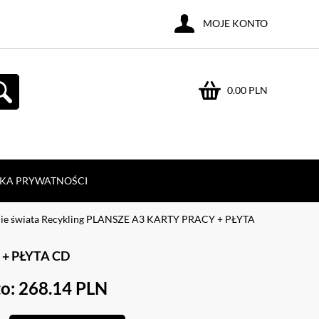
MOJE KONTO
0.00 PLN
YKA PRYWATNOŚCI
nie świata Recykling PLANSZE A3 KARTY PRACY + PŁYTA
+ PŁYTA CD
o: 268.14 PLN