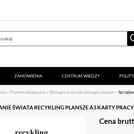
ZAMÓWIENIA
CENTRUM WIEDZY
POLIT
wna
>
Plansze edukacyjne
>
Biologia przyroda ekologia plansze
>
Sprząta
NIE ŚWIATA RECYKLING PLANSZE A3 KARTY PRACY 
Cena brutt