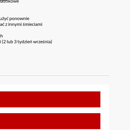
plastikowe
 użyć ponownie
ć z innymi śmieciami
ch
(2 lub 3 tydzień września)