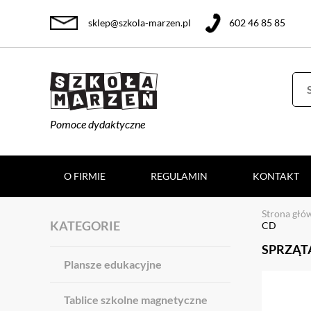
sklep@szkola-marzen.pl
602 46 85 85
Pomoce dydaktyczne
O FIRMIE
REGULAMIN
KONTAKT
Strona głó
KATEGORIE
CD
SPRZĄTA
Plansze edukacyjne
Tablice szkolne magnetyczne