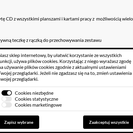
ytę CD z wszystkimi planszami i kartami pracy z możliwością wie
tywną teczkę z rączką do przechowywania zestawu
Nasz sklep internetowy, by ułatwić korzystanie ze wszystkich
funkcji, używa
plików cookies
. Korzystając z niego wyrażasz zgodę
rowych tablic formatu A3:
na używanie plików cookies zgodnie z aktualnymi ustawieniami
 - „Skąd się biorą śmieci” – odpady przemysłowe i komunalne, 
Twojej przeglądarki. Jeżeli nie zgadzasz się na to, zmień ustawienia
I - „Śmieci segregujemy już w domu” – segregacja śmieci w dom
swojej przeglądarki.
II - „Kolorowe pojemniki na śmieci” – kolory pojemników na śmi
V - „Pojemnik na papier” – co wrzucamy do pojemnika na papier
 - „Pojemniki na szkło” – co wrzucamy do pojemników na szkło,
Cookies niezbędne
I - „Pojemniki na plastik” - co wrzucamy do pojemnika plastik, 
Cookies statystyczne
II - „Pojemniki na metal” – co wrzucamy do pojemników na metal
Cookies marketingowe
II - „Droga śmieci” - co się dzieje ze śmieciami
X - „Składowisko odpadów” - jak wygląda wysypisko śmieci
 - „Recykling papieru” - jak odzyskujemy zużyty papier
Zapisz wybrane
Zaakceptuj wszystkie
I - „Recykling szkła” - jak przetwarzamy zużyte opakowania szkl