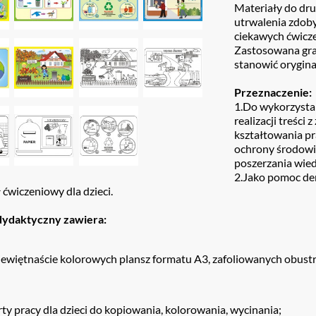
Materiały do dr
utrwalenia zdoby
ciekawych ćwicz
Zastosowana graf
stanowić orygina
Przeznaczenie:
1.Do wykorzystan
realizacji treści z
kształtowania p
ochrony środowi
poszerzania wied
2.Jako pomoc dem
 ćwiczeniowy dla dzieci.
dydaktyczny zawiera:
iewiętnaście kolorowych plansz formatu A3, zafoliowanych obustr
rty pracy dla dzieci do kopiowania, kolorowania, wycinania;