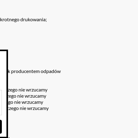
lokrotnego drukowania;
czowiek producentem odpadów
u
eci
, a czego nie wrzucamy
 a czego nie wrzucamy
a czego nie wrzucamy
, a czego nie wrzucamy
ane