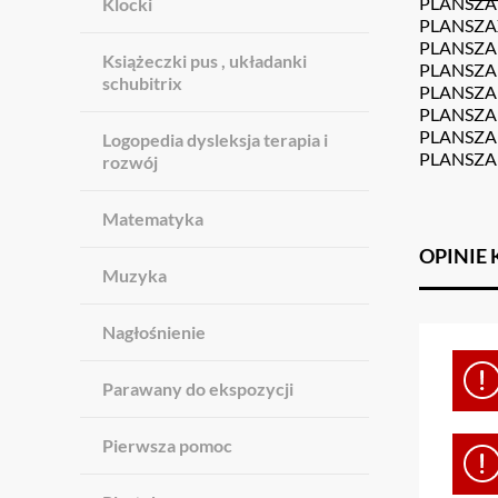
PLANSZA X
Klocki
PLANSZAXI
PLANSZA X
Książeczki pus , układanki
PLANSZA X
schubitrix
PLANSZA X
PLANSZA X
PLANSZA X
Logopedia dysleksja terapia i
PLANSZA XI
rozwój
Matematyka
OPINIE
Muzyka
Nagłośnienie
Parawany do ekspozycji
Pierwsza pomoc