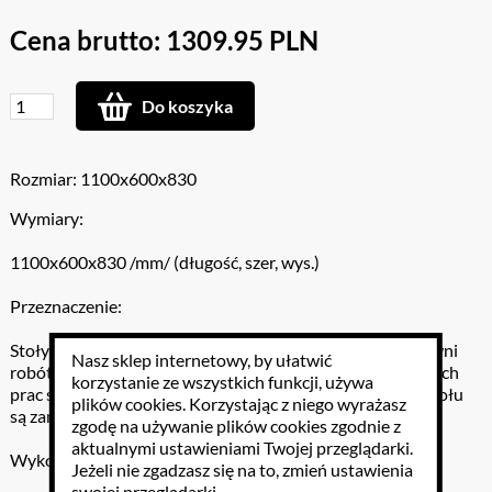
Cena brutto: 1309.95 PLN
Do koszyka
Rozmiar: 1100x600x830
Wymiary:
1100x600x830 /mm/ (długość, szer, wys.)
Przeznaczenie:
Stoły do prac technicznych stanowią wyposażenie pracowni
Nasz sklep internetowy, by ułatwić
robót technicznych. Umożliwiają wykonanie podstawowych
korzystanie ze wszystkich funkcji, używa
prac ślusarsko-mechanicznych przez uczniów. W blacie stołu
plików cookies
. Korzystając z niego wyrażasz
są zamocowane dwa zaciski stolarskie.
zgodę na używanie plików cookies zgodnie z
aktualnymi ustawieniami Twojej przeglądarki.
Wykonanie:
Jeżeli nie zgadzasz się na to, zmień ustawienia
swojej przeglądarki.