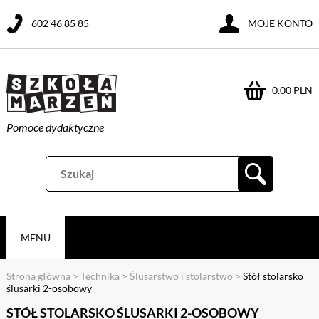
602 46 85 85
MOJE KONTO
0.00 PLN
Pomoce dydaktyczne
MENU
Strona główna
>
Technika
>
Ślusarstwo i stolarstwo
>
Stół stolarsko
ślusarki 2-osobowy
STÓŁ STOLARSKO ŚLUSARKI 2-OSOBOWY