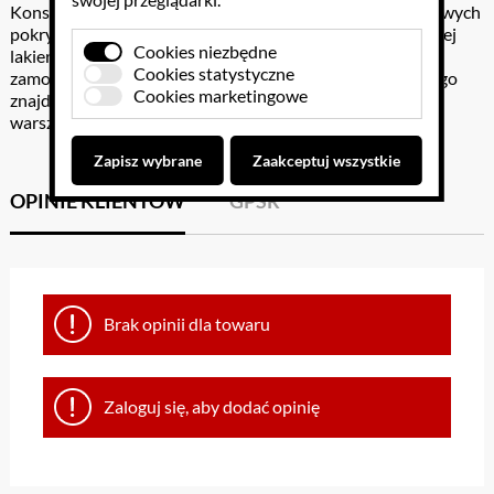
Konstrukcja nośna wykonana jest z kształtowników stalowych
pokrytych farbą. Blat z tarcicy liściastej trzykrotnie pokrytej
Cookies niezbędne
lakierem. Nogi zakończone stopkami umożliwiającymi
Cookies statystyczne
zamocowanie stołu o podłogi. W blacie z drewna liściastego
Cookies marketingowe
znajduje się półka- wgłębienie na narzędzia i przybory
warsztatowe.
Zapisz wybrane
Zaakceptuj wszystkie
OPINIE KLIENTÓW
GPSR
Brak opinii dla towaru
Zaloguj się, aby dodać opinię