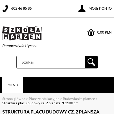
602 46 85 85
MOJE KONTO
0.00 PLN
Pomoce dydaktyczne
MENU
Strona główna
>
Plansze edukacyjne
>
Budowlanka plansze
>
Struktura placu budowy cz. 2 plansza 70x100 cm
STRUKTURA PLACU BUDOWY CZ. 2 PLANSZA