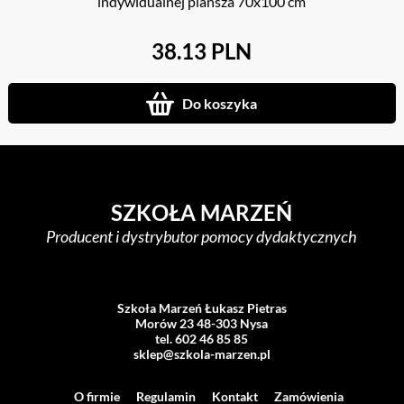
indywidualnej plansza 70x100 cm
38.13 PLN
Do koszyka
SZKOŁA MARZEŃ
Producent i dystrybutor pomocy dydaktycznych
Szkoła Marzeń Łukasz Pietras
Morów 23 48-303 Nysa
tel. 602 46 85 85
sklep@szkola-marzen.pl
O firmie
Regulamin
Kontakt
Zamówienia