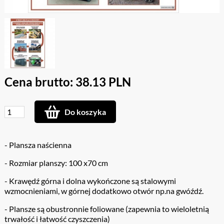
Cena brutto: 38.13 PLN
Do koszyka
- Plansza naścienna
- Rozmiar planszy: 100 x70 cm
- Krawędź górna i dolna wykończone są stalowymi
wzmocnieniami, w górnej dodatkowo otwór np.na gwóźdź.
- Plansze są obustronnie foliowane (zapewnia to wieloletnią
trwałość i łatwość czyszczenia)