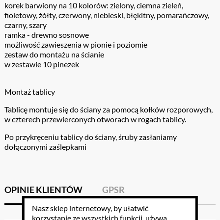
korek barwiony na 10 kolorów: zielony, ciemna zieleń,
fioletowy, żółty, czerwony, niebieski, błękitny, pomarańczowy,
czarny, szary
ramka - drewno sosnowe
możliwość zawieszenia w pionie i poziomie
zestaw do montażu na ścianie
w zestawie 10 pinezek
Montaż tablicy
Tablicę montuje się do ściany za pomocą kołków rozporowych,
w czterech przewierconych otworach w rogach tablicy.
Po przykręceniu tablicy do ściany, śruby zasłaniamy
dołączonymi zaślepkami
OPINIE KLIENTÓW
GPSR
Nasz sklep internetowy, by ułatwić
korzystanie ze wszystkich funkcji, używa