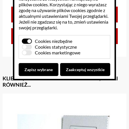
plików cookies
. Korzystając z niego wyrażasz
zgodę na używanie plików cookies zgodnie z
Brak opinii dla towaru
aktualnymi ustawieniami Twojej przeglądarki.
Jeżeli nie zgadzasz się na to, zmień ustawienia
swojej przeglądarki.
Zaloguj się, aby dodać opinię
Cookies niezbędne
Cookies statystyczne
Cookies marketingowe
Zapisz wybrane
Zaakceptuj wszystkie
KLIENCI, KTÓRZY KUPILI TEN PRODUKT, KUPILI
RÓWNIEŻ...