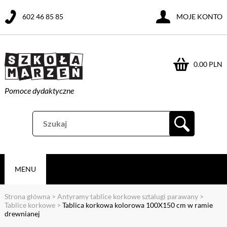
602 46 85 85
MOJE KONTO
0.00 PLN
Pomoce dydaktyczne
MENU
Strona główna
>
Antyramy tablice korkowe sztalugi parawany
>
Tablice korkowe
>
Tablica korkowa kolorowa 100X150 cm w ramie
drewnianej