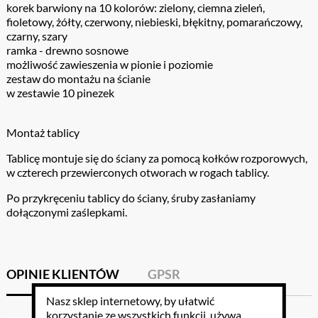
korek barwiony na 10 kolorów: zielony, ciemna zieleń,
fioletowy, żółty, czerwony, niebieski, błękitny, pomarańczowy,
czarny, szary
ramka - drewno sosnowe
możliwość zawieszenia w pionie i poziomie
zestaw do montażu na ścianie
w zestawie 10 pinezek
Montaż tablicy
Tablicę montuje się do ściany za pomocą kołków rozporowych,
w czterech przewierconych otworach w rogach tablicy.
Po przykręceniu tablicy do ściany, śruby zasłaniamy
dołączonymi zaślepkami.
OPINIE KLIENTÓW
GPSR
Nasz sklep internetowy, by ułatwić
korzystanie ze wszystkich funkcji, używa