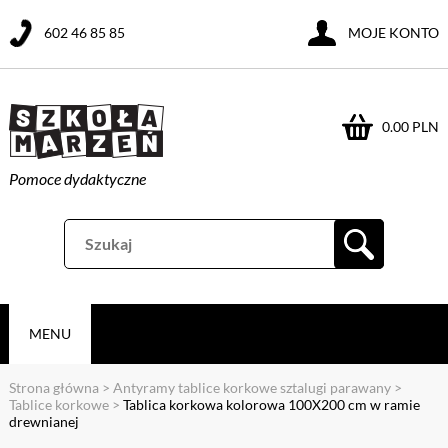
602 46 85 85
MOJE KONTO
0.00 PLN
Pomoce dydaktyczne
MENU
Strona główna
>
Antyramy tablice korkowe sztalugi parawany
>
Tablice korkowe
>
Tablica korkowa kolorowa 100X200 cm w ramie
drewnianej