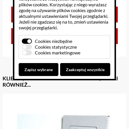
plików cookies
. Korzystając z niego wyrażasz
zgodę na używanie plików cookies zgodnie z
Brak opinii dla towaru
aktualnymi ustawieniami Twojej przeglądarki.
Jeżeli nie zgadzasz się na to, zmień ustawienia
swojej przeglądarki.
Zaloguj się, aby dodać opinię
Cookies niezbędne
Cookies statystyczne
Cookies marketingowe
Zapisz wybrane
Zaakceptuj wszystkie
KLIENCI, KTÓRZY KUPILI TEN PRODUKT, KUPILI
RÓWNIEŻ...