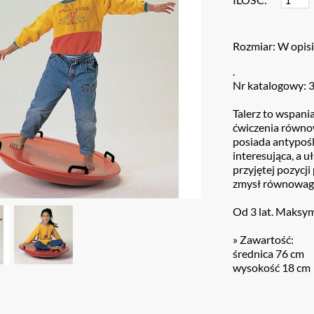
Rozmiar: W opis
.
Nr katalogowy: 
Talerz to wspania
ćwiczenia równow
posiada antypośl
interesująca, a u
przyjętej pozycj
zmysł równowagi
Od 3 lat. Maksym
» Zawartość:
średnica 76 cm
wysokość 18 cm