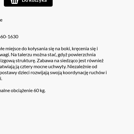
ie
360-1630
łe miejsce do kołysania się na boki, kręcenia się i
agi. Na talerzu można stać, gdyż powierzchnia
izgową strukturę. Zabawa na siedząco jest również
łatwiają ją cztery mocne uchwyty. Niezależnie od
i postawy dzieci rozwijają swoją koordynację ruchów i
.
alne obciążenie 60 kg.