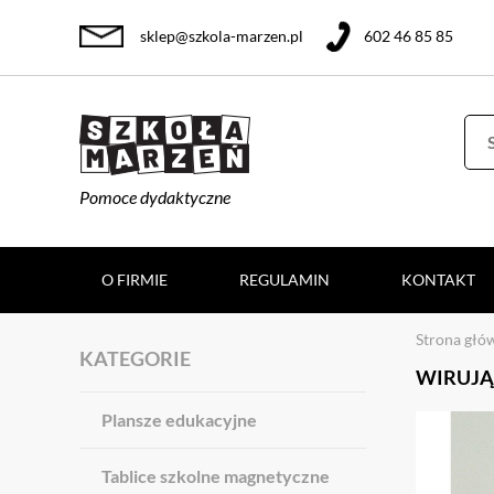
sklep@szkola-marzen.pl
602 46 85 85
Pomoce dydaktyczne
O FIRMIE
REGULAMIN
KONTAKT
Strona głó
KATEGORIE
WIRUJĄ
Plansze edukacyjne
Tablice szkolne magnetyczne