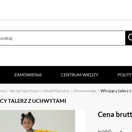
ZAMÓWIENIA
CENTRUM WIEDZY
POLIT
wna
>
Sprzęt sportowy i rehabilitacyjny
>
Równowaga
>
Wirujący talerz 
CY TALERZ Z UCHWYTAMI
Cena brutt
ILOŚĆ: