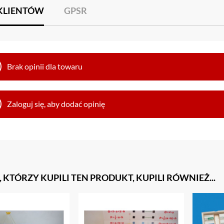
 KLIENTÓW
GPSR
Brak opinii dla towaru
Zaloguj się, aby dodać opinię
, KTÓRZY KUPILI TEN PRODUKT, KUPILI RÓWNIEŻ...