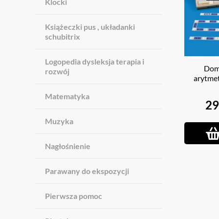
Klocki
Książeczki pus , układanki
schubitrix
Logopedia dysleksja terapia i
Dom
rozwój
arytme
Matematyka
29
Muzyka
Nagłośnienie
Parawany do ekspozycji
Pierwsza pomoc