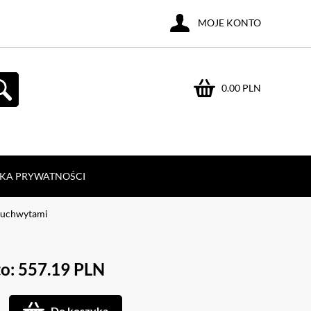
MOJE KONTO
0.00 PLN
YKA PRYWATNOŚCI
z uchwytami
o: 557.19 PLN
Do koszyka