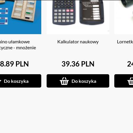
ino ułamkowe
Kalkulator naukowy
Lornet
tyczne - mnożenie
8.89 PLN
39.36 PLN
2
Do koszyka
Do koszyka