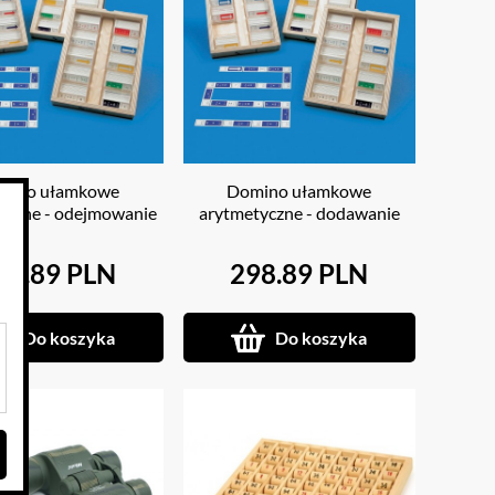
mino ułamkowe
Domino ułamkowe
yczne - odejmowanie
arytmetyczne - dodawanie
98.89 PLN
298.89 PLN
Do koszyka
Do koszyka