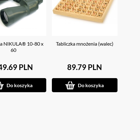
ka NIKULA® 10-80 x
Tabliczka mnożenia (walec)
60
49.69 PLN
89.79 PLN
Do koszyka
Do koszyka