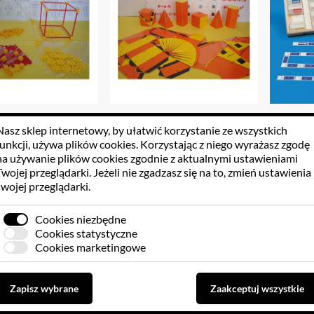
zkielety brył
Siatki brył i figury płaskie - (
Do
Nasz sklep internetowy, by ułatwić korzystanie ze wszystkich
magnetyczne )
arytmet
funkcji, używa
plików cookies
. Korzystając z niego wyrażasz zgodę
na używanie plików cookies zgodnie z aktualnymi ustawieniami
5.20 PLN
569.49 PLN
2
Twojej przeglądarki. Jeżeli nie zgadzasz się na to, zmień ustawienia
swojej przeglądarki.
Do koszyka
Do koszyka
Cookies niezbędne
Cookies statystyczne
Cookies marketingowe
Zapisz wybrane
Zaakceptuj wszystkie