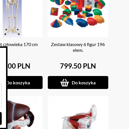
et człowieka 170 cm
Zestaw klasowy 6 figur 196
elem.
38.00 PLN
799.50 PLN
Do koszyka
Do koszyka