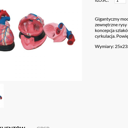
Gigantyczny mod
zewnętrzne rysy 
koncepcja szlak
cyrkulacja. Powię
Wymiary: 25x2