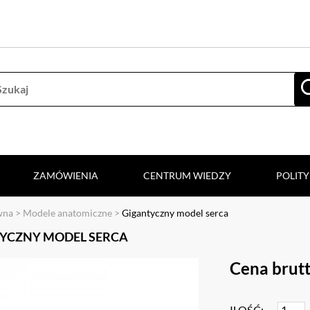
ZAMÓWIENIA
CENTRUM WIEDZY
POLIT
wna
>
Modele anatomiczne
>
Gigantyczny model serca
YCZNY MODEL SERCA
Cena brutt
ILOŚĆ: