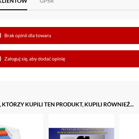
 KLIENTÓW
GPSR
Brak opinii dla towaru
Zaloguj się, aby dodać opinię
, KTÓRZY KUPILI TEN PRODUKT, KUPILI RÓWNIEŻ...