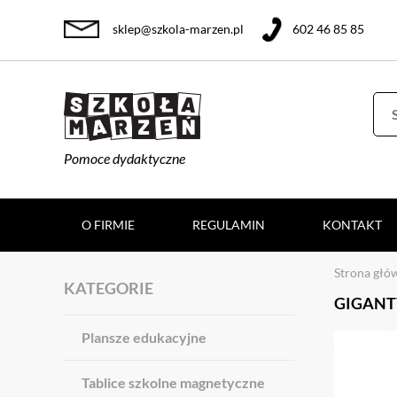
sklep@szkola-marzen.pl
602 46 85 85
Pomoce dydaktyczne
O FIRMIE
REGULAMIN
KONTAKT
Strona głó
KATEGORIE
GIGANT
Plansze edukacyjne
Tablice szkolne magnetyczne