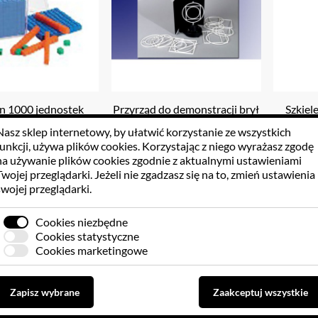
an 1000 jednostek
Przyrząd do demonstracji brył
Szkiel
obrotowych
Nasz sklep internetowy, by ułatwić korzystanie ze wszystkich
funkcji, używa
plików cookies
. Korzystając z niego wyrażasz zgodę
7.60 PLN
489.54 PLN
7
na używanie plików cookies zgodnie z aktualnymi ustawieniami
Twojej przeglądarki. Jeżeli nie zgadzasz się na to, zmień ustawienia
swojej przeglądarki.
Do koszyka
Do koszyka
Cookies niezbędne
Cookies statystyczne
Cookies marketingowe
Zapisz wybrane
Zaakceptuj wszystkie