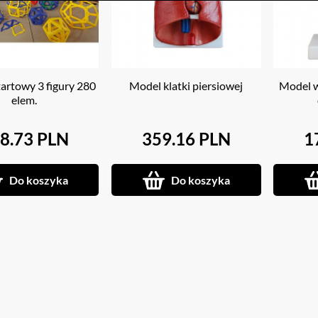
artowy 3 figury 280
Model klatki piersiowej
Model w
elem.
8.73 PLN
359.16 PLN
1
Do koszyka
Do koszyka