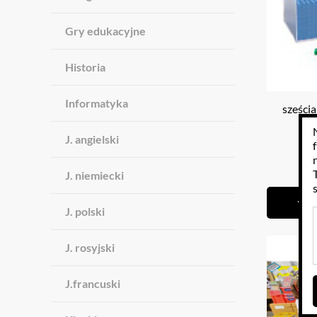
Gry edukacyjne
Historia
Informatyka
sześci
J. angielski
14
J. niemiecki
J. polski
J. rosyjski
J.francuski