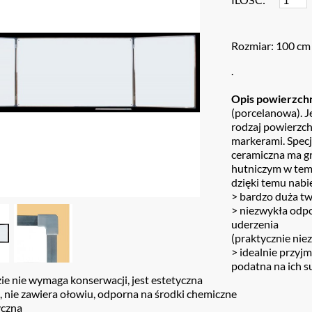
Rozmiar: 100 cm
.
Opis powierzch
(porcelanowa). Je
rodzaj powierzch
markerami. Spec
ceramiczna ma g
hutniczym w tem
dzięki temu nabi
> bardzo duża t
> niezwykła odpo
uderzenia
(praktycznie niez
> idealnie przyj
podatna na ich s
ie nie wymaga konserwacji, jest estetyczna
, nie zawiera ołowiu, odporna na środki chemiczne
yczna