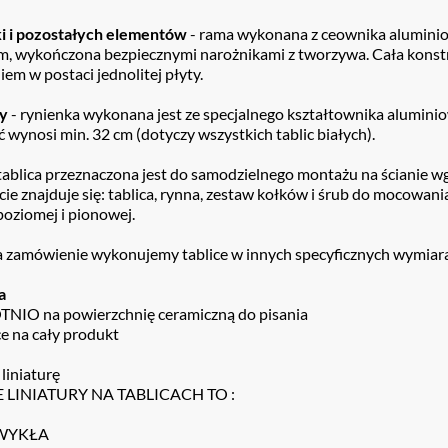
i i pozostałych elementów
- rama wykonana z ceownika alumini
m, wykończona bezpiecznymi narożnikami z tworzywa. Cała konst
em w postaci jednolitej płyty.
ny
- rynienka wykonana jest ze specjalnego kształtownika alumini
ć wynosi min. 32 cm (dotyczy wszystkich tablic białych).
tablica przeznaczona jest do samodzielnego montażu na ścianie wg 
e znajduje się: tablica, rynna, zestaw kołków i śrub do mocowani
poziomej i pionowej.
a zamówienie wykonujemy tablice w innych specyficznych wymiar
ja
IO na powierzchnię ceramiczną do pisania
e na cały produkt
liniaturę
LINIATURY NA TABLICACH TO :
ZWYKŁA