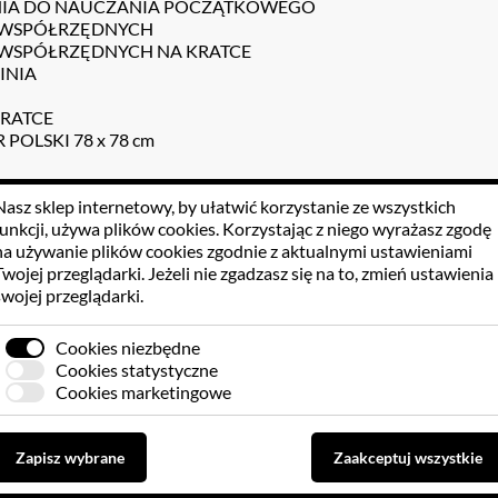
INIA DO NAUCZANIA POCZĄTKOWEGO
 WSPÓŁRZĘDNYCH
 WSPÓŁRZĘDNYCH NA KRATCE
LINIA
KRATCE
 POLSKI 78 x 78 cm
Nasz sklep internetowy, by ułatwić korzystanie ze wszystkich
funkcji, używa
plików cookies
. Korzystając z niego wyrażasz zgodę
na używanie plików cookies zgodnie z aktualnymi ustawieniami
Twojej przeglądarki. Jeżeli nie zgadzasz się na to, zmień ustawienia
 KLIENTÓW
GPSR
swojej przeglądarki.
Cookies niezbędne
Cookies statystyczne
Cookies marketingowe
Brak opinii dla towaru
Zapisz wybrane
Zaakceptuj wszystkie
Zaloguj się, aby dodać opinię