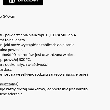
 x 340 cm
ni
- powierzchnia biała typu C, CERAMICZNA
st to najlepszy
ni jaki może wystąpić na tablicach do pisania
jalna powłoka
rubość 40 mikronów, jest utwardzana w piecu
p. powyżej 800 °C,
era doskonałych właściwości:
wardość
rność na wszelkiego rodzaju zarysowania, ścieranie i
niszczalna)
muje każdy rodzaj markerów, jednocześnie jest bardzo
uche ścieranie