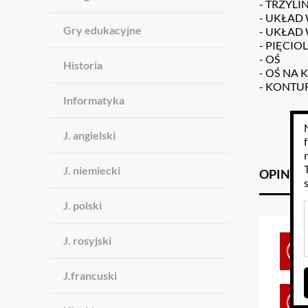
- TRZYL
- UKŁAD
Gry edukacyjne
- UKŁAD
- PIĘCIO
- OŚ
Historia
- OŚ NA 
- KONTUR
Informatyka
J. angielski
J. niemiecki
OPINIE
J. polski
J. rosyjski
J.francuski