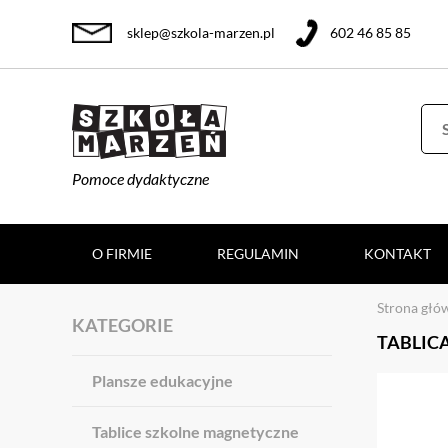
sklep@szkola-marzen.pl
602 46 85 85
Pomoce dydaktyczne
O FIRMIE
REGULAMIN
KONTAKT
Strona głó
KATEGORIE
TABLICA
Plansze edukacyjne
Tablice szkolne magnetyczne