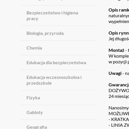
Opis ramk
Bezpieczeństwo i higiena
naturalny
pracy
wypełnieni
Opis ryn
Biologia, przyroda
Jej długoś
Chemia
Montaż
- 
W kompleci
w pozycji 
Edukacja dla bezpieczeństwa
Uwagi
- n
Edukacja wczesnoszkolna i
przedszkole
Gwaranc
DOŻYWOTN
24 miesiąc
Fizyka
Nanosimy 
Gabloty
MOŻLIWE 
- KRATKA
- LINIA 
Geografia