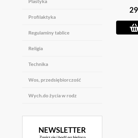
Plastyka
29
Profilaktyka
Regulaminy tablice
Religia
Technika
Wos, przedsiębiorczość
Wych.do życia w rodz
NEWSLETTER
Zapisz się i bądź na bieżąco