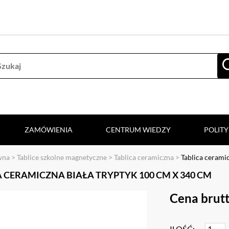
ZAMÓWIENIA
CENTRUM WIEDZY
POLIT
wna
>
Tablice szkolne magnetyczne
>
Tablica ceramiczna
>
Tablica cerami
 CERAMICZNA BIAŁA TRYPTYK 100 CM X 340 CM
Cena brut
ILOŚĆ: